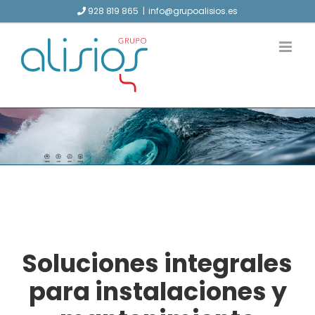
Saltar
928 819 865
|
info@grupoalisios.es
al
contenido
Soluciones integrales
para instalaciones y