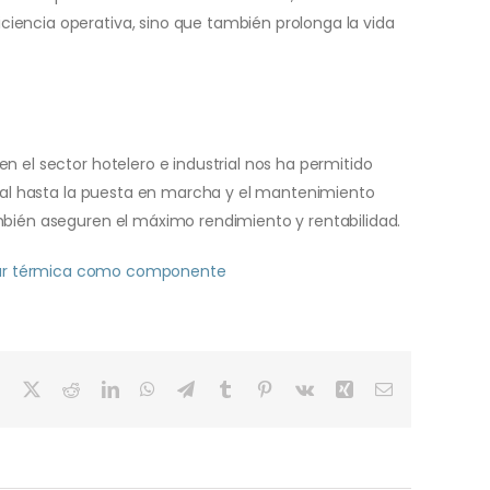
iencia operativa, sino que también prolonga la vida
n el sector hotelero e industrial nos ha permitido
icial hasta la puesta en marcha y el mantenimiento
ambién aseguren el máximo rendimiento y rentabilidad.
ar térmica como componente
Facebook
X
Reddit
LinkedIn
WhatsApp
Telegram
Tumblr
Pinterest
Vk
Xing
Correo
electrónico