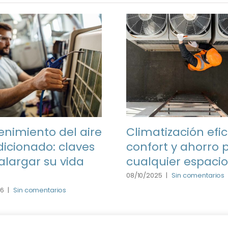
nimiento del aire
Climatización efic
icionado: claves
confort y ahorro 
alargar su vida
cualquier espacio
08/10/2025
|
Sin comentarios
26
|
Sin comentarios