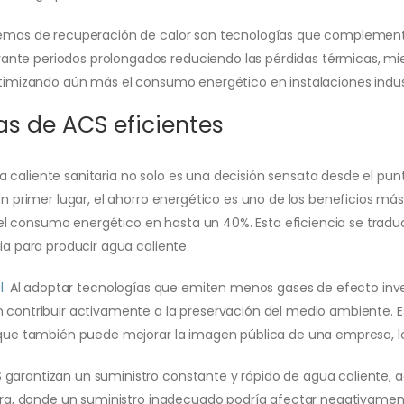
stemas de recuperación de calor son tecnologías que complemen
nte periodos prolongados reduciendo las pérdidas térmicas, mie
ptimizando aún más el consumo energético en instalaciones indust
as de ACS eficientes
 caliente sanitaria no solo es una decisión sensata desde el punt
 En primer lugar, el ahorro energético es uno de los beneficios 
cir el consumo energético en hasta un 40%. Esta eficiencia se tr
ia para producir agua caliente.
l
. Al adoptar tecnologías que emiten menos gases de efecto inv
n contribuir activamente a la preservación del medio ambiente. E
o que también puede mejorar la imagen pública de una empresa, lo
 garantizan un suministro constante y rápido de agua caliente, 
lera, donde un suministro inadecuado podría afectar negativamente