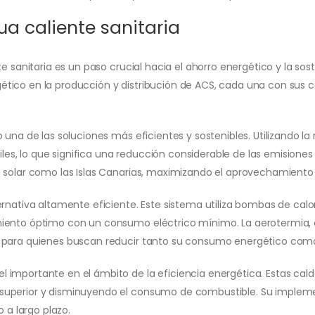
ua caliente sanitaria
e sanitaria es un paso crucial hacia el ahorro energético y la sos
ico en la producción y distribución de ACS, cada una con sus ca
 una de las soluciones más eficientes y sostenibles. Utilizando la
siles, lo que significa una reducción considerable de las emision
 solar como las Islas Canarias, maximizando el aprovechamiento 
rnativa altamente eficiente. Este sistema utiliza bombas de calor 
miento óptimo con un consumo eléctrico mínimo. La aerotermia, 
 para quienes buscan reducir tanto su consumo energético como 
 importante en el ámbito de la eficiencia energética. Estas cald
superior y disminuyendo el consumo de combustible. Su implemen
 a largo plazo.