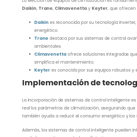
La elección de equipos de climatización es fundament
Daikin
,
Trane
,
Climavenetta
y
Keyter
, que ofrecen
Daikin
es reconocida por su tecnología inverter
energético.
Trane
destaca por sus sistemas de control avan
ambientales.
Climavenetta
ofrece soluciones integradas que
simplifica el mantenimiento.
Keyter
es conocida por sus equipos robustos y ef
Implementación de tecnologí
La incorporación de sistemas de control inteligente es
real los parámetros de climatización, asegurando que
también ayuda a reducir el consumo energético y los 
Además, los sistemas de control inteligente pueden int