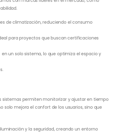
bajamos con marcas líderes en el mercado, como
abilidad.
les de climatización, reduciendo el consumo
deal para proyectos que buscan certificaciones
en un solo sistema, lo que optimiza el espacio y
s.
os sistemas permiten monitorizar y ajustar en tiempo
solo mejora el confort de los usuarios, sino que
 iluminación y la seguridad, creando un entorno