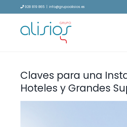
Saltar
928 819 865
|
info@grupoalisios.es
al
contenido
Claves para una Insta
Hoteles y Grandes Sup
Ver
imagen
más
grande