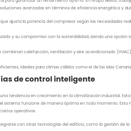
al para garantizar un rendimiento óptimo. En Grupo Alisios, tra
 soluciones avanzadas en términos de eficiencia energética y dur
, que ajusta la potencia del compresor según las necesidades rea
zado y su compromiso con la sostenibilidad, siendo una opción i
 combinan calefacción, ventilación y aire acondicionado (HVAC) 
icientes, ideales para climas cálidos como el de las Islas Canaria
as de control inteligente
 una tendencia en crecimiento en la climatización industrial. Est
 el sistema funcione de manera óptima en todo momento. Esto no 
costos operativos.
egrarse con otras tecnologías del edificio, como la gestión de la