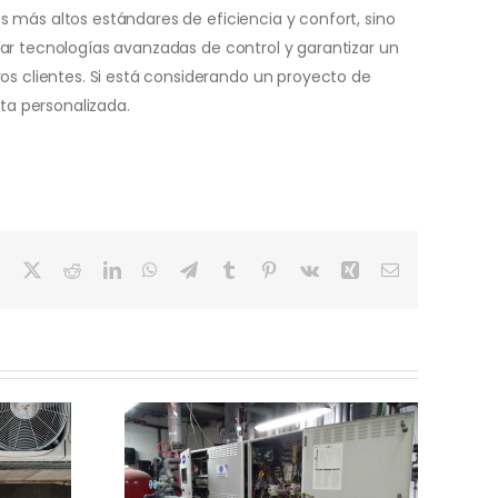
 más altos estándares de eficiencia y confort, sino
ar tecnologías avanzadas de control y garantizar un
 clientes. Si está considerando un proyecto de
lta personalizada.
Facebook
X
Reddit
LinkedIn
WhatsApp
Telegram
Tumblr
Pinterest
Vk
Xing
Correo
electrónico